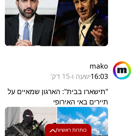
mako
16:03
שעה ו-15 דק'
"תישארו בבית": הארגון שמאיים על
תיירים באי האירופי
כותרות ראשיות