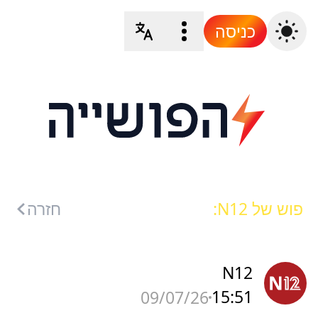
כניסה
פוש של N12:
חזרה
N12
15:51
09/07/26