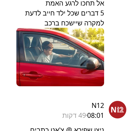
אל תחכו לרגע האמת
5 דברים שכל ילד חייב לדעת
למקרה שיישכח ברכב
N12
08:01
49 דקות
ניצן שפירא @ צ'אט כתבים