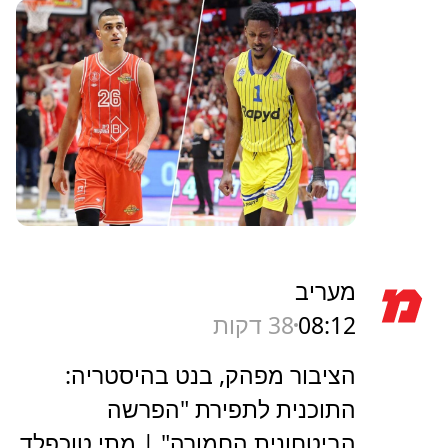
מעריב
08:12
38 דקות
הציבור מפהק, בנט בהיסטריה:
התוכנית לתפירת "הפרשה
הביטחונית החמורה" | מתי טוכפלד