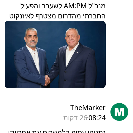
מנכ"ל AM:PM לשעבר והפעיל
החברתי מהדרום מצטרף לאיזנקוט
TheMarker
08:24
26 דקות
‏נתניהו עסוק בלהשכיח את אחריותו