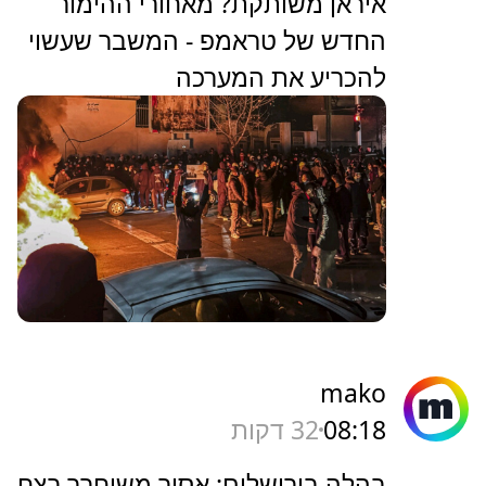
איראן משותקת? מאחורי ההימור
החדש של טראמפ - המשבר שעשוי
להכריע את המערכה
mako
08:18
32 דקות
בהלה בירושלים: אסיר משוחרר רצח