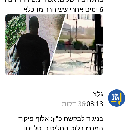
6 ימים אחרי ששוחרר מהכלא
גלצ
08:13
37 דקות
בניגוד לבקשת כ"ץ: אלוף פיקוד
המרכז בלוט החליט כי טל ינון