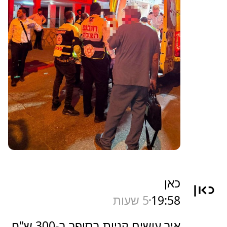
כאן
19:58
5 שעות
איך עושים קניות בסופר ב-300 ש"ח