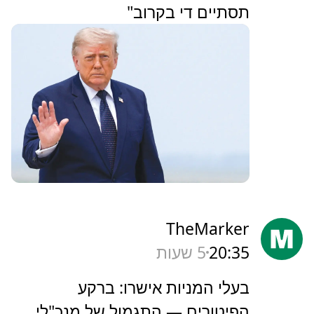
תסתיים די בקרוב"
TheMarker
20:35
5 שעות
‏בעלי המניות אישרו: ברקע
הפיטורים — התגמול של מנכ"לי