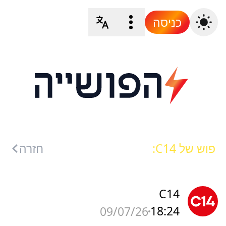
כניסה
פוש של C14:
חזרה
C14
18:24
09/07/26