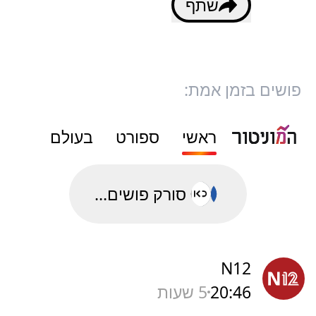
שתף
פושים בזמן אמת:
ראשי
ספורט
בעולם
סורק פושים...
N12
20:46
5 שעות