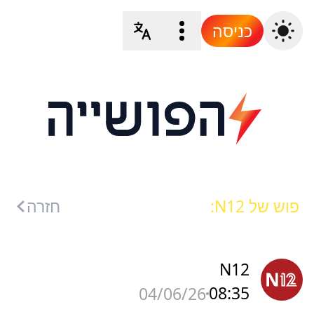
כניסה
פוש של N12:
חזרה
N12
08:35
04/06/26