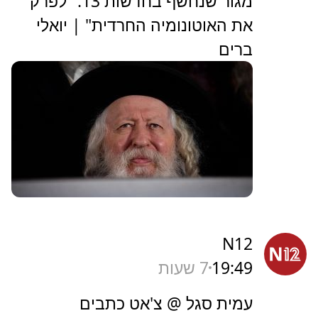
מגור שנחשף בחדשות 13: "לפרק
את האוטונומיה החרדית" | יואלי
ברים
N12
19:49
7 שעות
עמית סגל @ צ'אט כתבים