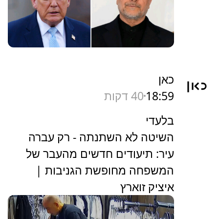
N12
19:03
36 דקות
הבכיר האיראני "מצטט" את טראמפ
ולועג לו: "'מתקפה מסיבית בדרך.
רגע לא משנה, הם רוצים מו"מ'"