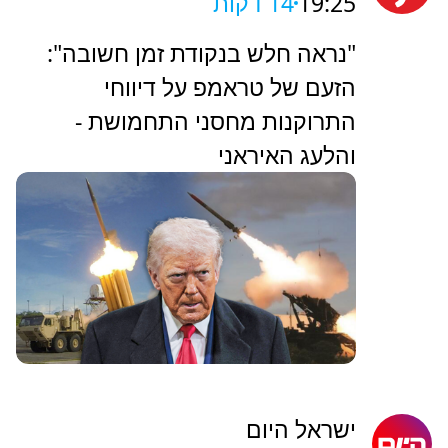
באי קאשם - "נגד מטרות עוינות
בהורמוז"
ynet
19:25
14 דקות
"נראה חלש בנקודת זמן חשובה":
הזעם של טראמפ על דיווחי