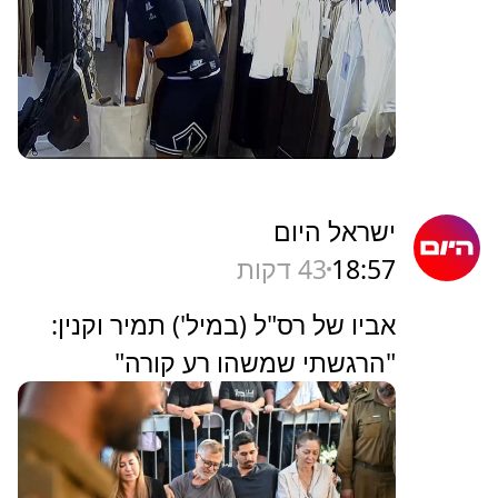
כאן
18:59
40 דקות
בלעדי
השיטה לא השתנתה - רק עברה
עיר: תיעודים חדשים מהעבר של
המשפחה מחופשת הגניבות |
איציק זוארץ