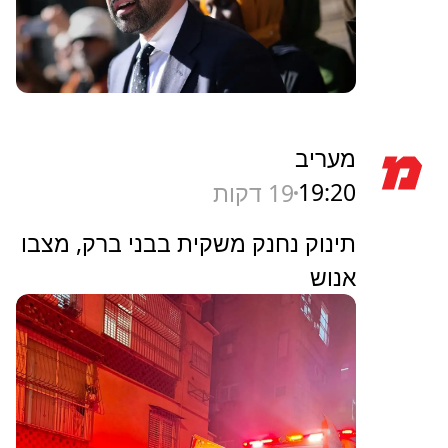
בית"ר ירושלים הסתבכה בקונפרנס
ליג אחרי 2:1 לאוסטריה וינה
וואלה
19:22
17 דקות
"צבא בוטים" הדהד את ממדאני -
מתשתיות עיריית ניו יורק