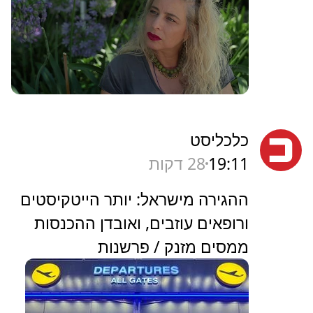
כאן
19:13
26 דקות
מה קורה לנו בגוף עם כל ההורמונים
האלה? "חם לי קר לי", פרק 2