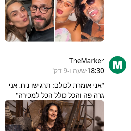
מעריב
18:32
שעה ו-7 דק'
באמצע חופשה ביוון: אילנית לוי
נסעה בבהילות לבית חולים