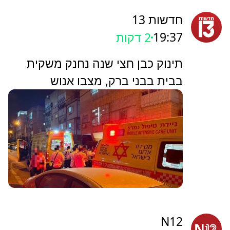
ערוץ 7
19:40
1 שניות
‏ברודני יתערב? ראש ישיבת בני
עקיבא גבעת שמואל במכתב חריג:
"אשקול את צעדיי"
חדשות 13
19:37
2 דקות