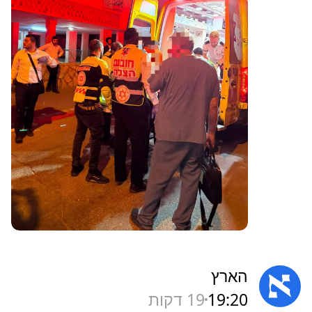
מעריב
19:20
19 דקות
תינוק נחנק משקית בבני ברק, מצבו
אנוש