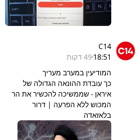
mako
18:53
46 דקות
שימו לב: המלכודת שמסתתרת
במסך "אני לא רובוט"