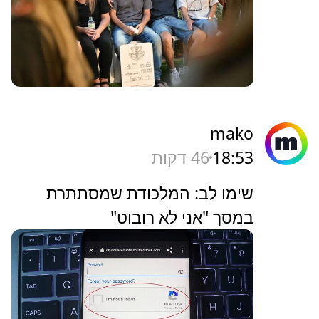
ישראל היום
18:57
43 דקות
אביו של רס"ל (במיל') תמיר וקנין:
"הרגשתי שמשהו רע קורה"