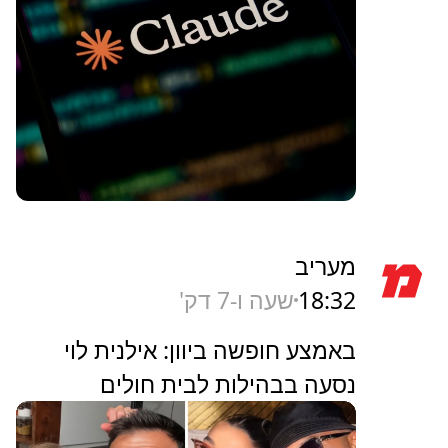
גלובס
18:50
50 דקות
שוק ההון
נתנו לקלוד להשקיע 50 אלף דולר,
והוא הצליח לעקוף את התשואה של
S&P 500