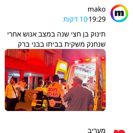
של ערוץ 14 מתחילה עכשיו |
הצטרפו לשידור
כאן
19:31
8 דקות
פעולות החייאה בבן חצי שנה
שנחנק משקית בבני ברק, מצבו
אנוש
mako
19:29
10 דקות