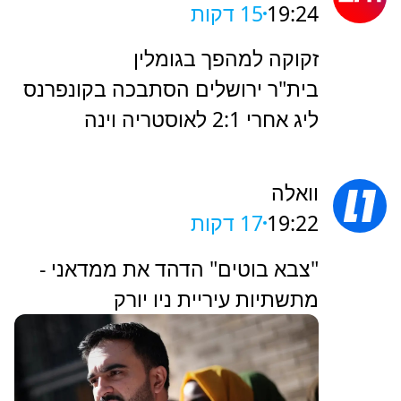
התרוקנות מחסני התחמושת -
והלעג האיראני
ישראל היום
19:24
15 דקות
זקוקה למהפך בגומלין