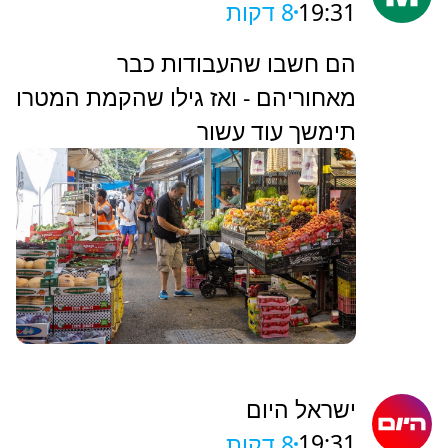
למשטרה: "הרכב עם זכוכית שבורה,
יש בצד דם. הם חנו וברחו"
TheMarker
19:31
8 דקות
‏הם חשבו שהעבודות כבר