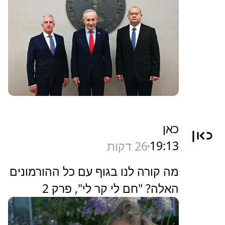
מעריב
19:15
24 דקות
נתניהו וגופמן הבעירו אש במוסד:
"יש טירוף ותסיסה אדירה עכשיו"