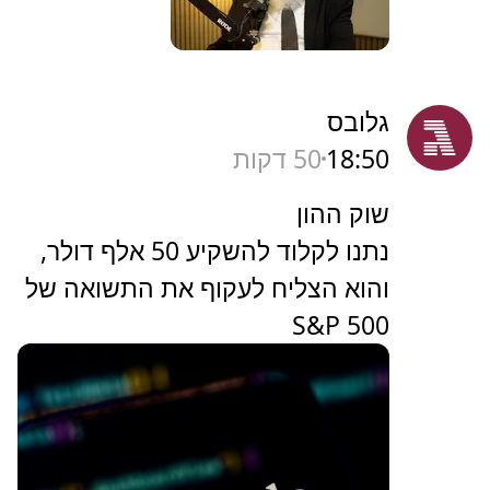
ערוץ 7
18:50
49 דקות
‏משבת ועד השקעות: הדילמות
שמעסיקות אלפי משפחות -
והתשובות | פודקאסט מיוחד עם
הרב שלמה אישון