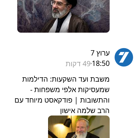
C14
18:51
49 דקות
המודיעין במערב מעריך
כך עובדת ההונאה הגדולה של
איראן - שממשיכה להכשיר את הר
המכוש ללא הפרעה | דרור
בלאזאדה