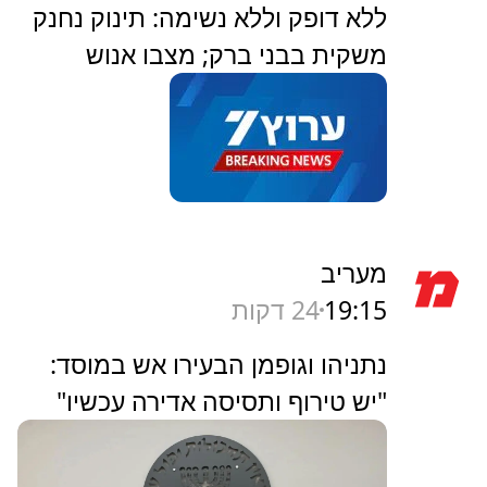
זה חארטה | תחזית מזג האוויר
ערוץ 7
19:18
21 דקות
‏ללא דופק וללא נשימה: תינוק נחנק
משקית בבני ברק; מצבו אנוש