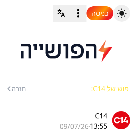
כניסה
פוש של C14:
חזרה
C14
13:55
09/07/26