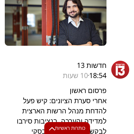
חדשות 13
18:54
10 שעות
פרסום ראשון
אחרי סערת הציונים: קיש פעל
להדחת מנהל הרשות הארצית
למדידה והערכה, בנציבות סירבו
כותרות ראשיות
לבקשה | ליאור ורוצלבסקי