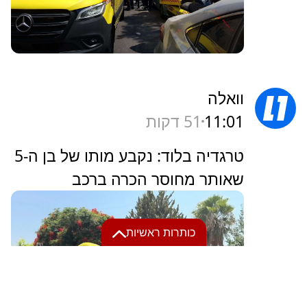
וואלה
11:01
51 דקות
טרגדיה בלוד: נקבע מותו של בן ה-5
שאותר מחוסר הכרה ברכב
כותרות ראשיות
11:51
2 דקות
טראמפ שוקל לסיים את