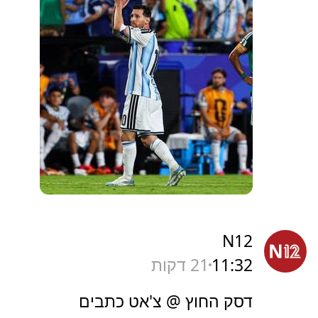
N12
11:32
21 דקות
דסק החוץ @ צ'אט כתבים