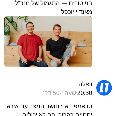
הפיטורים — התגמול של מנכ"לי
מאנדיי יוכפל
וואלה
20:30
שעה ו-50 דק'
טראמפ: "אני חושב המצב עם איראן
יסתיים בקרוב, הם לא יכולים