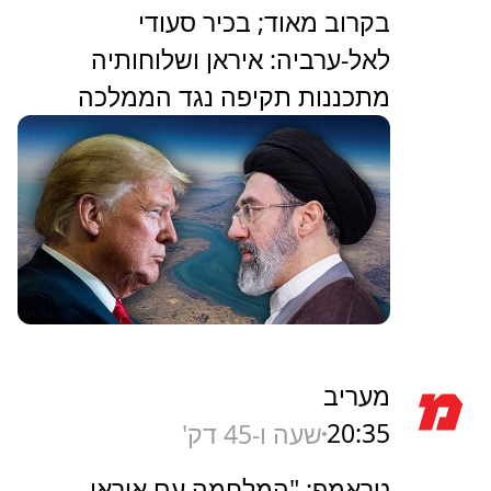
בקרוב מאוד; בכיר סעודי
לאל-ערביה: איראן ושלוחותיה
מתכננות תקיפה נגד הממלכה
מעריב
20:35
שעה ו-45 דק'
טראמפ: "המלחמה עם איראן