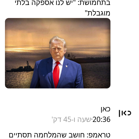
בתחמושת: "יש לנו אספקה בלתי
מוגבלת"
כאן
20:36
שעה ו-45 דק'
טראמפ: חושב שהמלחמה תסתיים