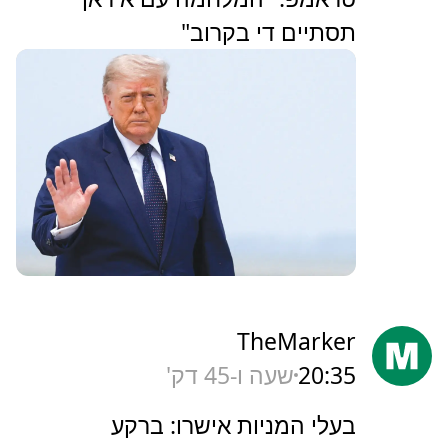
תסתיים די בקרוב"
TheMarker
20:35
שעה ו-45 דק'
‏בעלי המניות אישרו: ברקע