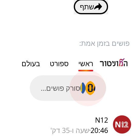
שתף
פושים בזמן אמת:
ראשי
ספורט
בעולם
סורק פושים...
N12
20:46
שעה ו-35 דק'