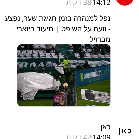
14:12
38 דקות
נפל למנהרה בזמן חגיגת שער, נפצע
- וזעם על השופט | תיעוד ביזארי
מברזיל
כאן
14:09
42 דקות