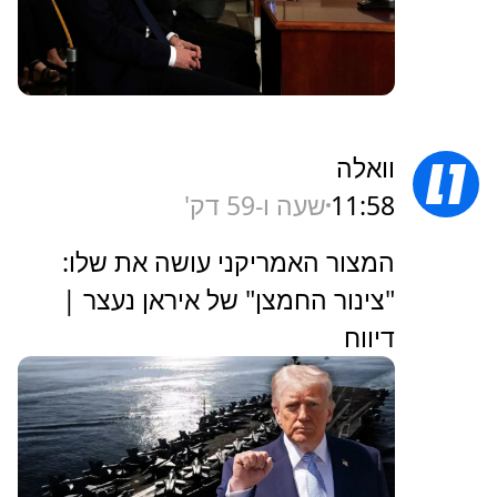
וואלה
11:58
שעה ו-59 דק'
המצור האמריקני עושה את שלו:
"צינור החמצן" של איראן נעצר |
דיווח