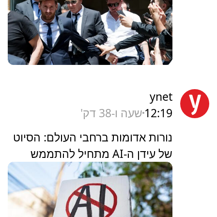
ynet
12:19
שעה ו-38 דק'
נורות אדומות ברחבי העולם: הסיוט
של עידן ה-AI מתחיל להתממש