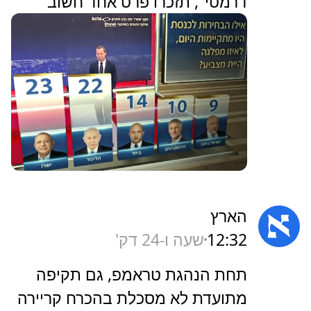
דרמטי", תזכרו פרט אחד חשוב
הארץ
12:32
שעה ו-24 דק'
‏תחת הנהגת טראמפ, גם תקיפה
מתועדת לא מסכלת בהכרח קריירה