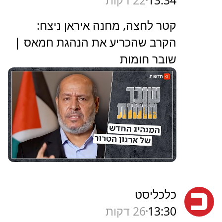
13:34
22 דקות
קטר לחצה, מחנה איראן ניצח:
הקרב שהכריע את הנהגת חמאס |
שובר חומות
כלכליסט
13:30
26 דקות