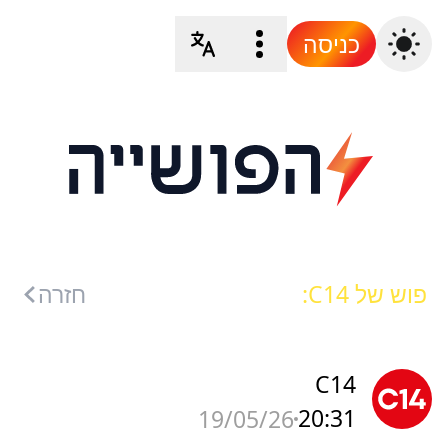
כניסה
פוש של C14:
חזרה
C14
20:31
19/05/26