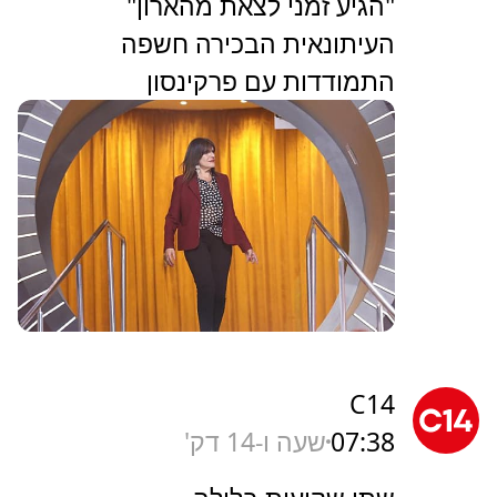
"הגיע זמני לצאת מהארון"
העיתונאית הבכירה חשפה
התמודדות עם פרקינסון
C14
07:38
שעה ו-14 דק'