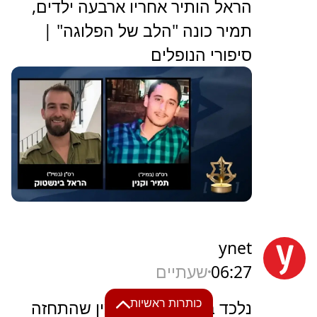
הראל הותיר אחריו ארבעה ילדים,
תמיר כונה "הלב של הפלוגה" |
סיפורי הנופלים
ynet
06:27
שעתיים
כותרות ראשיות
נלכד בנתב"ג עבריין מין שהתחזה