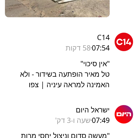
C14
07:54
58 דקות
"אין סיכוי"
טל מאיר הופתעה בשידור - ולא
האמינה למראה עיניה | צפו
ישראל היום
07:49
שעה ו-3 דק'
"מעשה סדום וניצול יחסי מרות