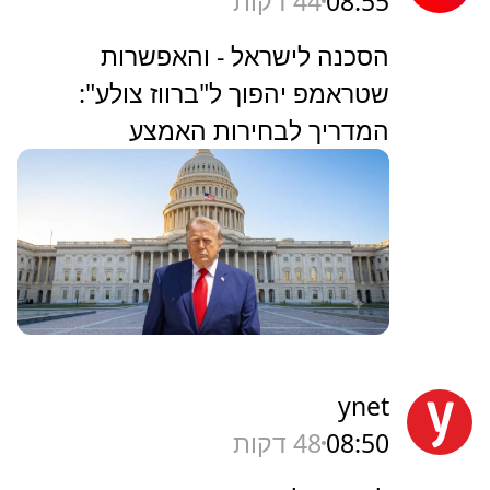
08:55
44 דקות
הסכנה לישראל - והאפשרות
שטראמפ יהפוך ל"ברווז צולע":
המדריך לבחירות האמצע
ynet
08:50
48 דקות