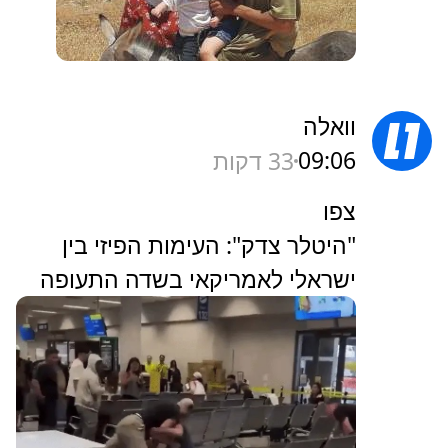
וואלה
09:06
33 דקות
צפו
"היטלר צדק": העימות הפיזי בין
ישראלי לאמריקאי בשדה התעופה