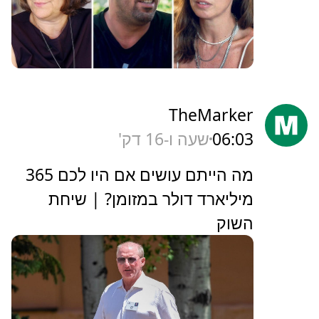
TheMarker
06:03
שעה ו-16 דק'
‏מה הייתם עושים אם היו לכם 365
מיליארד דולר במזומן? | שיחת
השוק