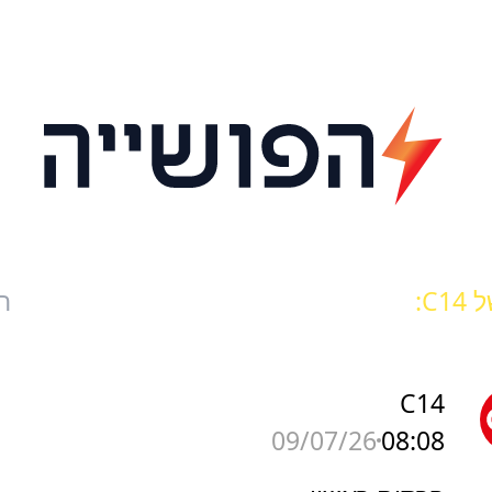
C1:
ח
C14
08:08
09/07/26