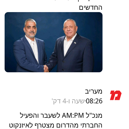
החדשים
מעריב
08:26
שעה ו-4 דק'
מנכ"ל AM:PM לשעבר והפעיל
החברתי מהדרום מצטרף לאיזנקוט