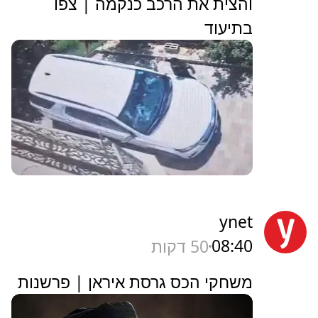
והצית את הרכב כנקמה | צפו
בתיעוד
ynet
08:40
50 דקות
משחקי הכס גרסת איראן | פרשנות