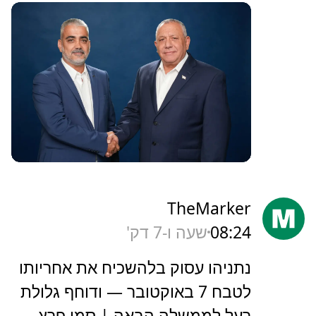
TheMarker
08:24
שעה ו-7 דק'
‏נתניהו עסוק בלהשכיח את אחריותו
לטבח 7 באוקטובר — ודוחף גלולת
רעל לממשלה הבאה | סמי פרץ