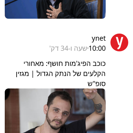
ynet
10:00
שעה ו-34 דק'
כוכב הפיג'מות חושף: מאחורי
הקלעים של הנתק הגדול | מגזין
סופ"ש