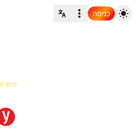
כניסה
פוש של et