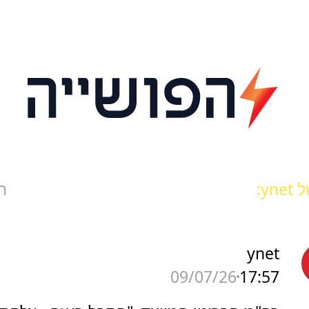
yn:
ח
ynet
17:57
09/07/26