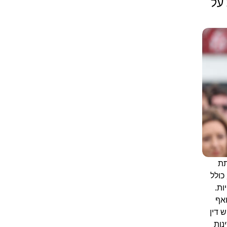
על
תת
כולל
ות.
אף
 דין
נות