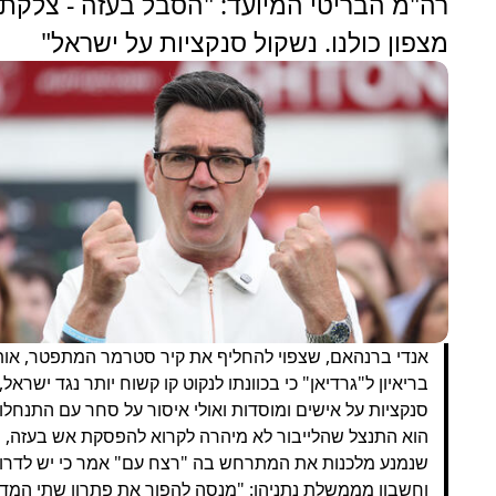
רה"מ הבריטי המיועד: "הסבל בעזה - צלקת 
מצפון כולנו. נשקול סנקציות על ישראל"
אנדי ברנהאם, שצפוי להחליף את קיר סטרמר המתפטר, או
בריאיון ל"גרדיאן" כי בכוונתו לנקוט קו קשוח יותר נגד ישראל, 
סנקציות על אישים ומוסדות ואולי איסור על סחר עם התנחלוי
הוא התנצל שהלייבור לא מיהרה לקרוא להפסקת אש בעזה, ו
שנמנע מלכנות את המתרחש בה "רצח עם" אמר כי יש לדרוש
וחשבון מממשלת נתניהו: "מנסה להפוך את פתרון שתי המדי