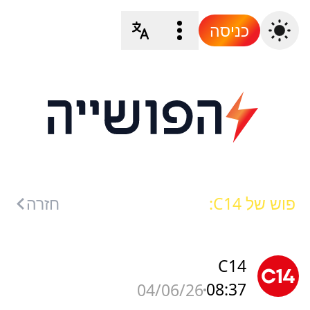
כניסה
פוש של C14:
חזרה
C14
08:37
04/06/26