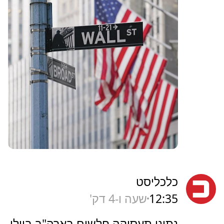
כלכליסט
12:35
שעה ו-4 דק'
נתוני תעסוקה חלשים בארה"ב ביולי