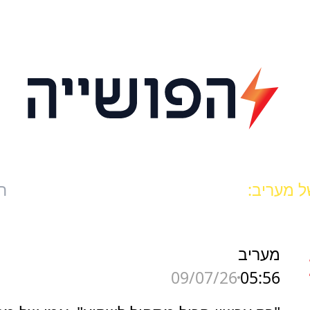
ל מעריב:
ח
מעריב
05:56
09/07/26