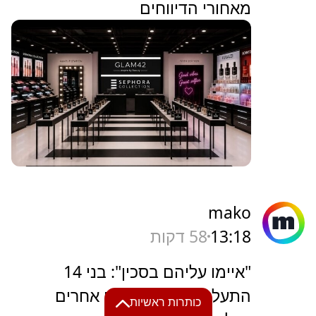
מאחורי הדיווחים
mako
13:18
58 דקות
"איימו עליהם בסכין": בני 14
התעללו מינית בנערים אחרים
כותרות ראשיות