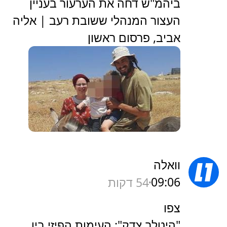
ביהמ"ש דחה את הערעור בעניין
העצור המנהלי ששובת רעב | אליה
אביב, פרסום ראשון
וואלה
09:06
54 דקות
צפו
"היטלר צדק": העימות הפיזי בין