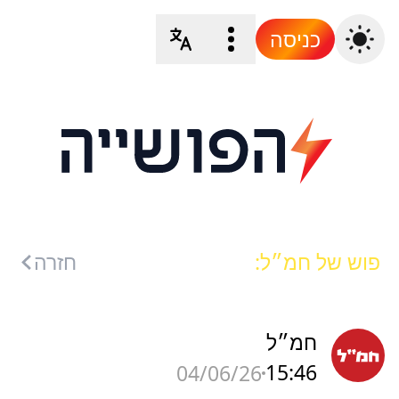
כניסה
פוש של חמ״ל:
חזרה
חמ״ל
15:46
04/06/26