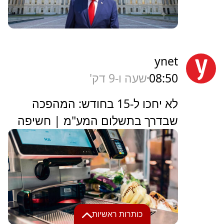
ynet
08:50
שעה ו-9 דק'
לא יחכו ל-15 בחודש: המהפכה
שבדרך בתשלום המע"מ | חשיפה
כותרות ראשיות