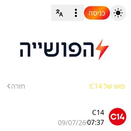
כניסה
פוש של C14:
חזרה
C14
07:37
09/07/26