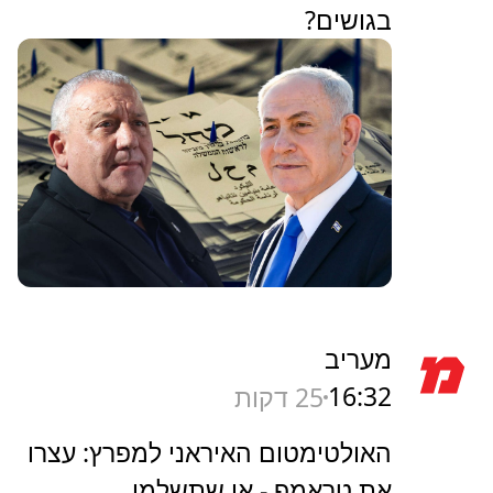
בגושים?
מעריב
16:32
25 דקות
האולטימטום האיראני למפרץ: עצרו
את טראמפ - או שתשלמו