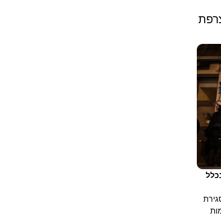
צרפת
בכלל
גירת
ות