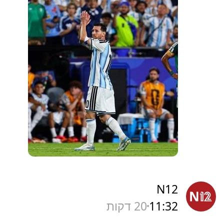
N12
11:32
20 דקות