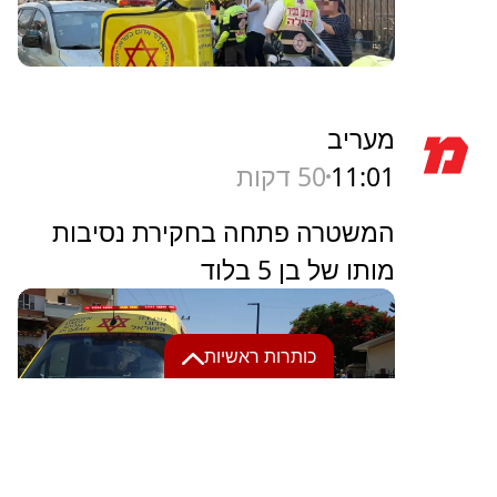
מעריב
11:01
50 דקות
המשטרה פתחה בחקירת נסיבות
מותו של בן 5 בלוד
כותרות ראשיות
11:51
34 שניות
טראמפ שוקל לסיים את
המלחמה באיראן גם בלי