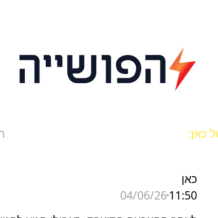
 כאן:
ח
כאן
11:50
04/06/26