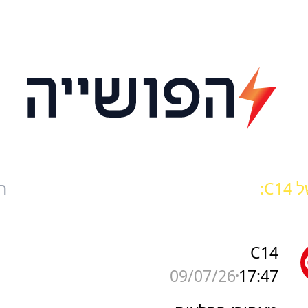
C1:
ח
C14
17:47
09/07/26