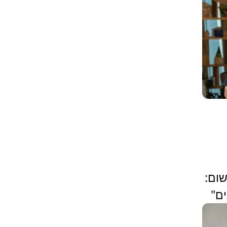
שום:
ים"