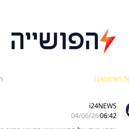
i24:
ח
i24NEWS
06:42
04/06/26