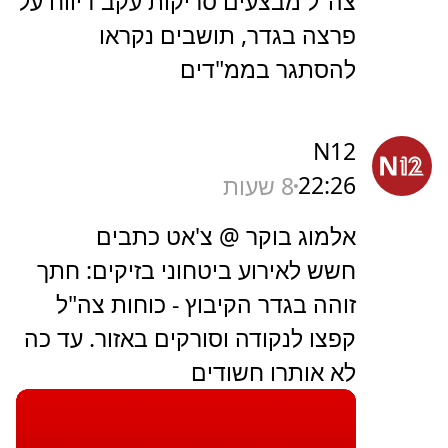
צה"ל מבצעים סריקות עקב דיווח על
פרצה בגדר, תושבים נקראו
להסתגר בממ"דים
N12
22:26
8 שעות
אלמוג בוקר @ צ'אט כתבים
חשש לאירוע ביטחוני בזיקים: חתך
זוהה בגדר הקיבוץ - כוחות צה"ל
קפצו לנקודה וסורקים באזור. עד כה
לא אותרו חשודים